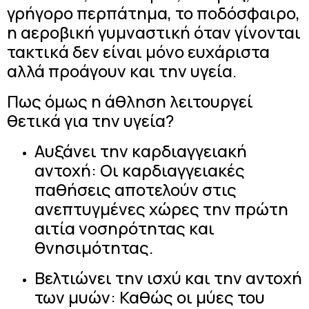
γρήγορο περπάτημα, το ποδόσφαιρο,
η αεροβική γυμναστική όταν γίνονται
τακτικά δεν είναι μόνο ευχάριστα
αλλά προάγουν και την υγεία.
Πως όμως η άθληση λειτουργεί
θετικά για την υγεία?
Αυξάνει την καρδιαγγειακή
αντοχή: Οι καρδιαγγειακές
παθήσεις αποτελούν στις
ανεπτυγμένες χώρες την πρώτη
αιτία νοσηρότητας και
θνησιμότητας.
Βελτιώνει την ισχύ και την αντοχή
των μυών: Καθώς οι μύες του