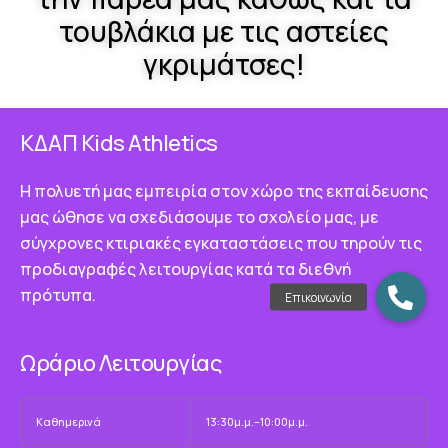
τουβλάκια με τις αστείες
γκριμάτσες!
ΚΔΑΠ Κids Athletics
Η πολυετή μας εμπειρία στον χώρο της εκπαίδευσης
μας ώθησε να σχεδιάσουμε το σχολείο μας, με
σύγχρονες κτιριακές εγκαταστάσεις που τηρούν τις
προδιαγραφές λειτουργίας κατά τα διεθνή
πρότυπα.
Ωράριο Λειτουργίας
Καθημερινά
13:30μ.μ.–10:00μ.μ.