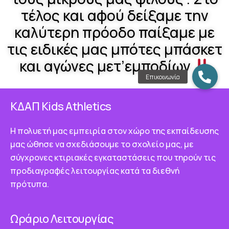
τέλος και αφού δείξαμε την
καλύτερη πρόοδο παίξαμε με
τις ειδικές μας μπότες μπάσκετ
και αγώνες μετ’εμποδίων
ΚΔΑΠ Κids Athletics
Η πολυετή μας εμπειρία στον χώρο της εκπαίδευσης
μας ώθησε να σχεδιάσουμε το σχολείο μας, με
σύγχρονες κτιριακές εγκαταστάσεις που τηρούν τις
προδιαγραφές λειτουργίας κατά τα διεθνή
πρότυπα.
Ωράριο Λειτουργίας