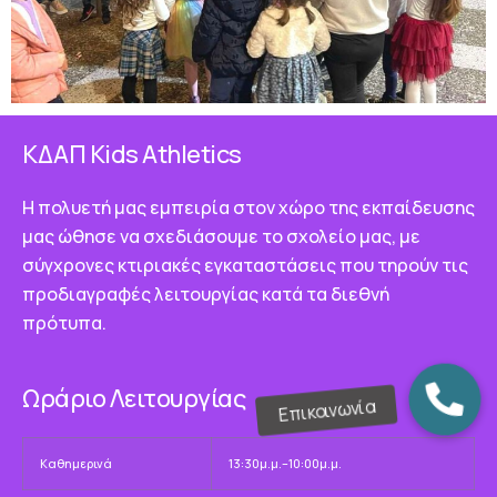
ΚΔΑΠ Κids Athletics
Η πολυετή μας εμπειρία στον χώρο της εκπαίδευσης
μας ώθησε να σχεδιάσουμε το σχολείο μας, με
σύγχρονες κτιριακές εγκαταστάσεις που τηρούν τις
προδιαγραφές λειτουργίας κατά τα διεθνή
πρότυπα.
Ωράριο Λειτουργίας
Καθημερινά
13:30μ.μ.–10:00μ.μ.