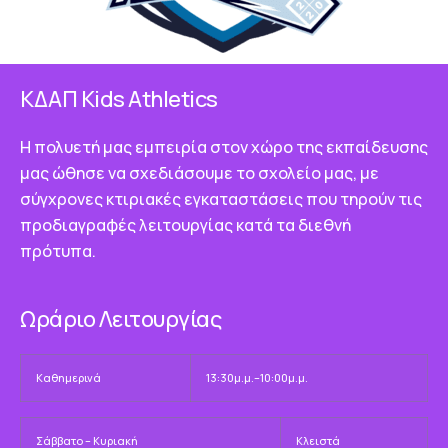
ΚΔΑΠ Κids Athletics
Η πολυετή μας εμπειρία στον χώρο της εκπαίδευσης
μας ώθησε να σχεδιάσουμε το σχολείο μας, με
σύγχρονες κτιριακές εγκαταστάσεις που τηρούν τις
προδιαγραφές λειτουργίας κατά τα διεθνή
πρότυπα.
Ωράριο Λειτουργίας
Καθημερινά
13:30μ.μ.–10:00μ.μ.
Σάββατο – Κυριακή
Κλειστά