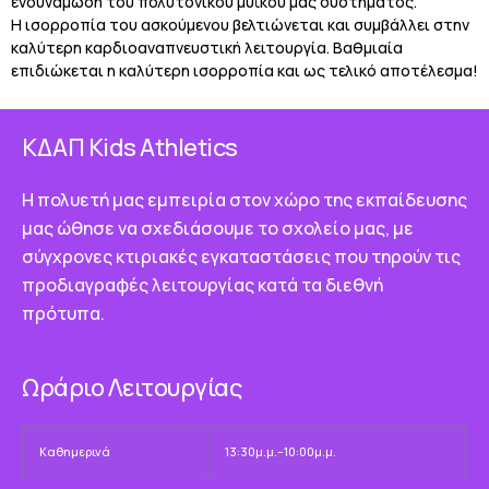
ενδυνάμωση του πολυτονικού μυϊκού μας συστήματος.
Η ισορροπία του ασκούμενου βελτιώνεται και συμβάλλει στην
καλύτερη καρδιοαναπνευστική λειτουργία. Βαθμιαία
επιδιώκεται η καλύτερη ισορροπία και ως τελικό αποτέλεσμα!
ΚΔΑΠ Κids Athletics
Η πολυετή μας εμπειρία στον χώρο της εκπαίδευσης
μας ώθησε να σχεδιάσουμε το σχολείο μας, με
σύγχρονες κτιριακές εγκαταστάσεις που τηρούν τις
προδιαγραφές λειτουργίας κατά τα διεθνή
πρότυπα.
Ωράριο Λειτουργίας
Καθημερινά
13:30μ.μ.–10:00μ.μ.