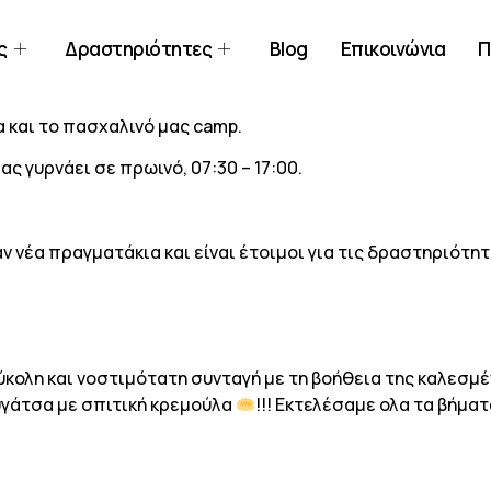
ς
Δραστηριότητες
Blog
Επικοινώνια
Π
 και το πασχαλινό μας camp.
ς γυρνάει σε πρωινό, 07:30 – 17:00.
ν νέα πραγματάκια και είναι έτοιμοι για τις δραστηριότ
ύκολη και νοστιμότατη συνταγή με τη βοήθεια της καλεσμ
ουγάτσα με σπιτική κρεμούλα
!!! Εκτελέσαμε ολα τα βήμα