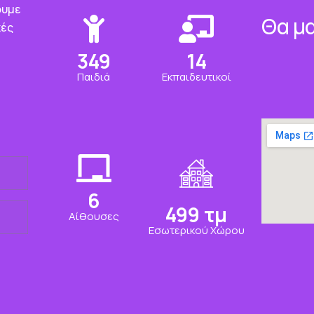
ουμε
Θα μα
κές
350
15
Παιδιά
Εκπαιδευτικοί
7
500
τμ
Αίθουσες
Εσωτερικού Χώρου