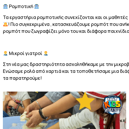
Ρομποτική
Τα εργαστήρια ρομποτικής συνεχίζονται και οι μαθητέ
! Πιο συγκεκριμένα , κατασκευάζουμε ρομπότ που ανή
ρομπότ που ζωγραφίζει μόνο του και διάφορα παιχνίδι
Μικροί γιατροί
Στη νέα μας δραστηριότητα ασχοληθήκαμε με την μικρο
Ενώσαμε ρολά από χαρτιά και τα τοποθετήσαμε μια δι
τα παρατηρούμε!