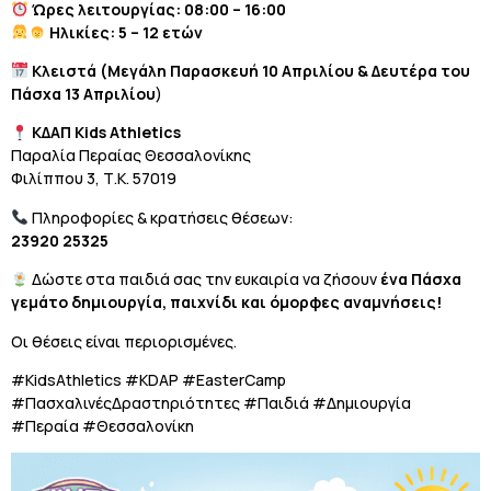
Ώρες λειτουργίας: 08:00 – 16:00
Ηλικίες: 5 – 12 ετών
Κλειστά (Μεγάλη Παρασκευή 10 Απριλίου & Δευτέρα του
Πάσχα 13 Απριλίου
)
ΚΔΑΠ Kids Athletics
Παραλία Περαίας Θεσσαλονίκης
Φιλίππου 3, Τ.Κ. 57019
Πληροφορίες & κρατήσεις θέσεων:
23920 25325
Δώστε στα παιδιά σας την ευκαιρία να ζήσουν
ένα Πάσχα
γεμάτο δημιουργία, παιχνίδι και όμορφες αναμνήσεις!
Οι θέσεις είναι περιορισμένες.
#KidsAthletics #KDAP #EasterCamp
#ΠασχαλινέςΔραστηριότητες #Παιδιά #Δημιουργία
#Περαία #Θεσσαλονίκη