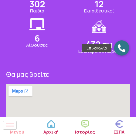
315
13
Παιδιά
Εκπαιδευτικοί
6
451
τμ
Αίθουσες
Εσωτερικού Χώρου
Θα μας βρείτε
Μενού
Αρχική
Ιστορίες
ΕΣΠΑ