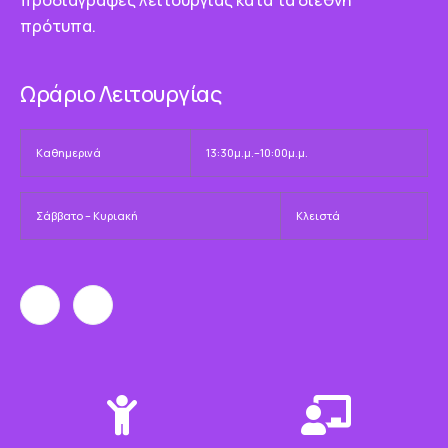
προδιαγραφές λειτουργίας κατά τα διεθνή
πρότυπα.
Ωράριο Λειτουργίας
Καθημερινά
13:30μ.μ.–10:00μ.μ.
Σάββατο – Κυριακή
Κλειστά