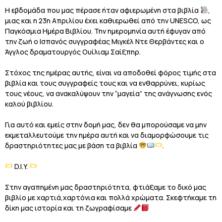
Η εβδομάδα που μας πέρασε ήταν αφιερωμένη στα βιβλία
,
μιας και η 23η Απριλίου έχει καθιερωθεί από την UNESCO, ως
Παγκόσμια Ημέρα Βιβλίου. Την ημερομηνία αυτή έφυγαν από
την ζωή ο Ισπανός συγγραφέας Μιγκέλ Ντε Θερβάντες και ο
Άγγλος δραματουργός Ουίλιαμ Σαίξπηρ.
Στόχος της ημέρας αυτής, είναι να αποδοθεί φόρος τιμής στα
βιβλία και τους συγγραφείς τους και να ενθαρρύνει, κυρίως
τους νέους, να ανακαλύψουν την “μαγεία” της ανάγνωσης ενός
καλού βιβλίου.
Για αυτό και εμείς στην δομή μας, δεν θα μπορούσαμε να μην
εκμεταλλευτούμε την ημέρα αυτή και να διαμορφώσουμε τις
δραστηριότητες μας με βάση τα βιβλία
.
D.I.Y.
Στην αγαπημένη μας δραστηριότητα, φτιάξαμε το δικό μας
βιβλίο με χαρτιά,χαρτόνια και πολλά χρώματα. Σκεφτήκαμε τη
δίκη μας ιστορία και τη ζωγραφίσαμε