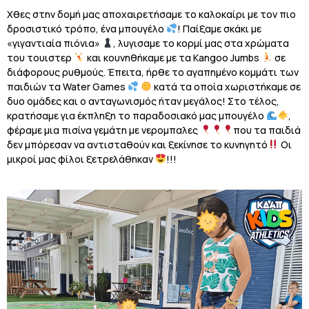
Χθες στην δομή μας αποχαιρετήσαμε το καλοκαίρι με τον πιο
δροσιστικό τρόπο, ένα μπουγέλο
! Παίξαμε σκάκι με
«γιγαντιαία πιόνια»
, λυγισαμε το κορμί μας στα χρώματα
του τουιστερ
και κουνηθήκαμε με τα Kangoo Jumbs
σε
διάφορους ρυθμούς. Έπειτα, ήρθε το αγαπημένο κομμάτι των
παιδιών τα Water Games
κατά τα οποία χωριστήκαμε σε
δυο ομάδες και ο ανταγωνισμός ήταν μεγάλος! Στο τέλος,
κρατήσαμε για έκπληξη το παραδοσιακό μας μπουγέλο
,
φέραμε μια πισίνα γεμάτη με νερομπαλες
που τα παιδιά
δεν μπόρεσαν να αντισταθούν και ξεκίνησε το κυνηγητό
Οι
μικροί μας φίλοι ξετρελάθηκαν
!!!