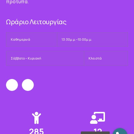
πρότυπα.
Ωράριο Λειτουργίας
Καθημερινά
13:30μ.μ.–10:00μ.μ.
Σάββατο – Κυριακή
Κλειστά
331
14