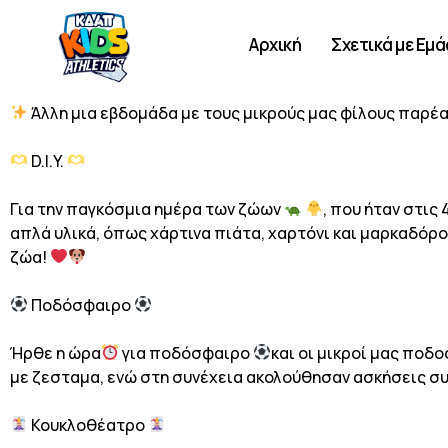
Αρχική
Σχετικά με Εμά
Άλλη μια εβδομάδα με τους μικρούς μας φίλους παρέα
D.I.Y.
Για την παγκόσμια ημέρα των ζώων
, που ήταν στις
απλά υλικά, όπως χάρτινα πιάτα, χαρτόνι και μαρκαδόρο
ζώα!
Ποδόσφαιρο
Ήρθε η ώρα
για ποδόσφαιρο
και οι μικροί μας ποδ
με ζεσταμα, ενώ στη συνέχεια ακολούθησαν ασκήσεις συν
Κουκλοθέατρο