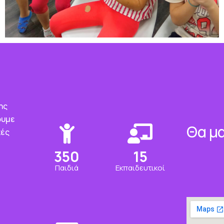
ης
ουμε
Θα μα
κές
350
15
Παιδιά
Εκπαιδευτικοί