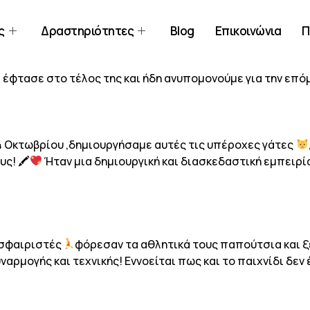
ς
Δραστηριότητες
Blog
Επικοινώνια
Π
 έφτασε στο τέλος της και ήδη ανυπομονούμε για την επό
 4 Οκτωβρίου ,δημιουργήσαμε αυτές τις υπέροχες γάτες
υς! 🖍
Ήταν μια δημιουργική και διασκεδαστική εμπειρί
οσφαιριστές
φόρεσαν τα αθλητικά τους παπούτσια και ξ
αρμογής και τεχνικής! Εννοείται πως και το παιχνίδι δεν