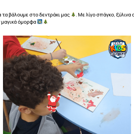
α τα βάλουμε στο δεντράκι μας
. Με λίγο σπάγκο, ξύλιν
αν μαγικά όμορφα