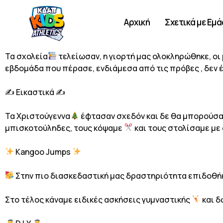
Αρχική
Σχετικά με Εμά
Τα σχολεία
τελείωσαν, η γιορτή μας ολοκληρώθηκε, οι 
εβδομάδα που πέρασε, ενδιάμεσα από τις πρόβες , δεν 
✍️ Εικαστικά ✍️
Τα Χριστούγεννα
έφτασαν σχεδόν και δε θα μπορούσα
μπισκοτούληδες, τους κόψαμε
και τους στολίσαμε μ
Kangoo Jumps
Στην πιο διασκεδαστική μας δραστηριότητα επιδοθήκ
Στο τέλος κάναμε ειδικές ασκήσεις γυμναστικής
και 