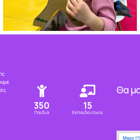
ης
ουμε
Θα μα
κές
350
15
Παιδιά
Εκπαιδευτικοί