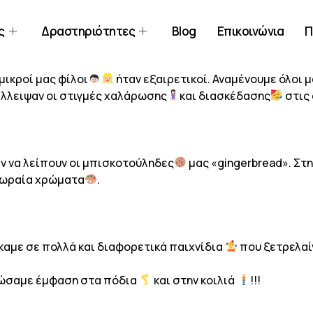
ς
Δραστηριότητες
Blog
Επικοινώνια
Π
μικροί μας φίλοι
ήταν εξαιρετικοί. Αναμένουμε όλοι μ
έλλειψαν οι στιγμές χαλάρωσης
και διασκέδασης
στις
ν να λείπουν οι μπισκοτούληδες
μας «gingerbread». Στ
ε ωραία χρώματα
.
αμε σε πολλά και διαφορετικά παιχνίδια
που ξετρελαί
δώσαμε έμφαση στα πόδια
και στην κοιλιά
!!!