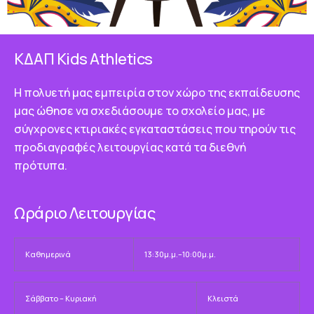
ΚΔΑΠ Κids Athletics
Η πολυετή μας εμπειρία στον χώρο της εκπαίδευσης
μας ώθησε να σχεδιάσουμε το σχολείο μας, με
σύγχρονες κτιριακές εγκαταστάσεις που τηρούν τις
προδιαγραφές λειτουργίας κατά τα διεθνή
πρότυπα.
Ωράριο Λειτουργίας
Καθημερινά
13:30μ.μ.–10:00μ.μ.
Σάββατο – Κυριακή
Κλειστά