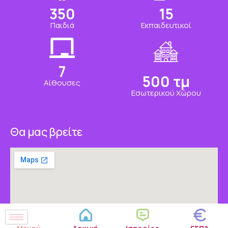
350
15
Παιδιά
Εκπαιδευτικοί
7
500
τμ
Αίθουσες
Εσωτερικού Χώρου
Θα μας βρείτε