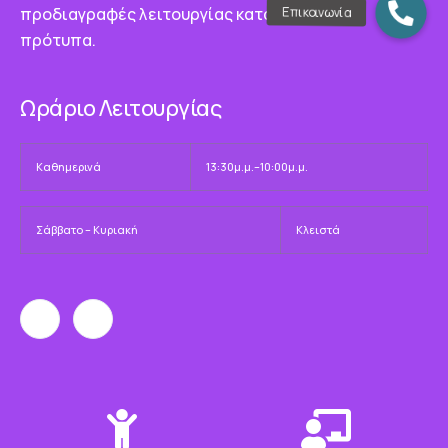
προδιαγραφές λειτουργίας κατά τα διεθνή
πρότυπα.
Ωράριο Λειτουργίας
Καθημερινά
13:30μ.μ.–10:00μ.μ.
Σάββατο – Κυριακή
Κλειστά