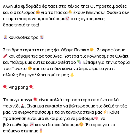
Άλλη μία εβδομάδα έφτασε στο τέλος της! Οι προετοιμασίες
και ο στολισμός
για το Πάσχα
έχουν ξεκινήσει! Φυσικά δεν
σταματήσαμε να προοδεύουμε
στις αγαπημένες
δραστηριότητες!
Κουκλοθέατρο
Στη δραστηριότητα μας φτιάξαμε Πινόκιο
.. Ζωγραφίσαμε
και κόψαμε τις φατσούλες. Ύστερα τις κολλήσαμε σε ξυλάκι
και παίξαμε με αυτές κουκλοθέατρο
..Είπαμε για την ιστορία
του Πινόκιο
και το ότι δεν κάνει να λέμε ψέματα γιατί
αλλιώς θα μεγαλώσει η μύτη μας
Ping pong
Το πινγκ πονγκ
είναι πολλά περισσότερα από ένα απλό
παιχνίδι
. Είναι μια ευκαιρία να βελτιώσουμε τις δεξιότητές
μας, να ενεργοποιήσουμε τα αντανακλαστικά μας
! Κάθε
προπόνηση είναι μια ευκαιρία για να μάθουμε
, να
βελτιωθούμε
και να διασκεδάσουμε
. Έτοιμοι για το
επόμενο χτύπημα
;