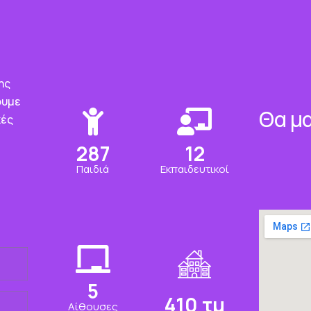
ης
ουμε
Θα μα
κές
334
14
Παιδιά
Εκπαιδευτικοί
6
477
τμ
Αίθουσες