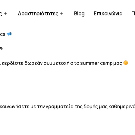
ς
Δραστηριότητες
Blog
Επικοινώνια
Π
ics
25
και κερδίστε δωρεάν συμμετοχή στο summer camp μας
.
οινωνήσετε με την γραμματεία της δομής μας καθημερινά 