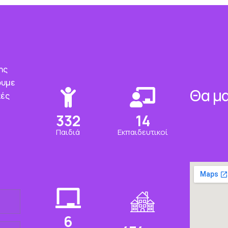
ης
ουμε
Θα μα
κές
349
14
Παιδιά
Εκπαιδευτικοί
6