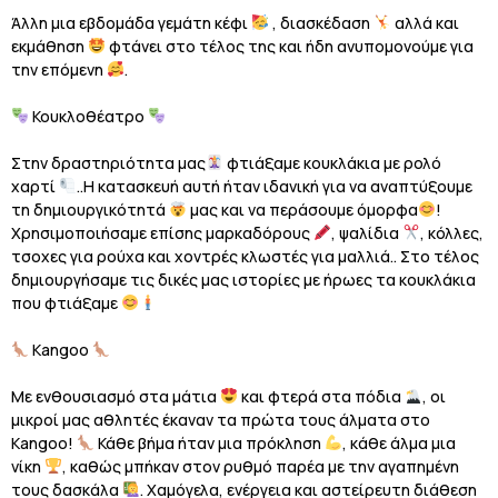
Άλλη μια εβδομάδα γεμάτη κέφι
, διασκέδαση
αλλά και
εκμάθηση
φτάνει στο τέλος της και ήδη ανυπομονούμε για
την επόμενη
.
Κουκλοθέατρο
Στην δραστηριότητα μας
φτιάξαμε κουκλάκια με ρολό
χαρτί
..Η κατασκευή αυτή ήταν ιδανική για να αναπτύξουμε
τη δημιουργικότητά
μας και να περάσουμε όμορφα
!
Χρησιμοποιήσαμε επίσης μαρκαδόρους
, ψαλίδια
, κόλλες,
τσοχες για ρούχα και χοντρές κλωστές για μαλλιά.. Στο τέλος
δημιουργήσαμε τις δικές μας ιστορίες με ήρωες τα κουκλάκια
που φτιάξαμε
Κangoo
Με ενθουσιασμό στα μάτια
και φτερά στα πόδια
, οι
μικροί μας αθλητές έκαναν τα πρώτα τους άλματα στο
Kangoo!
Κάθε βήμα ήταν μια πρόκληση
, κάθε άλμα μια
νίκη
, καθώς μπήκαν στον ρυθμό παρέα με την αγαπημένη
τους δασκάλα
. Χαμόγελα, ενέργεια και αστείρευτη διάθεση