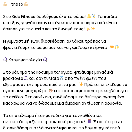
Fitness
Στο Kids Fitness δουλέψαμε όλο το σώμα!
Τα παιδιά
έπαιξαν, γυμνάστηκαν και ένιωσαν πόσο σημαντική είναι η
άσκηση για την υγεία και τη δύναμή τους!
Η γυμναστική είναι διασκέδαση, αλλά και τρόπος να
φροντίζουμε το σώμα μας και να γεμίζουμε ενέργεια!
Κοσμηματολογία
Στο μάθημα της κοσμηματολογίας, φτιάξαμε μοναδικά
βραχιόλια
και δαχτυλίδια
από πλέξι φλέξι που
εξέφρασαν την προσωπικότητά μας!
Πρώτα, επιλέξαμε το
αγαπημένο μας χρώμα
και το χρησιμοποιήσαμε ως βάση για
το σχέδιο. Στη συνέχεια, συνδυάσαμε το δεύτερο αγαπημένο
μας χρώμα για να δώσουμε μια όμορφη αντίθεση ή αρμονία.
Το αποτέλεσμα ήταν μοναδικό για τον καθένα και
αντικατόπτριζε το προσωπικό μας στυλ.
Έτσι, όχι μόνο
διασκεδάσαμε, αλλά ανακαλύψαμε και τη δημιουργικότητά