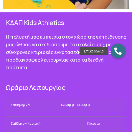
ΚΔΑΠ Κids Athletics
Η πολυετή μας εμπειρία στον χώρο της εκπαίδευσης
μας ώθησε να σχεδιάσουμε το σχολείο μας, με
σύγχρονες κτιριακές εγκαταστάσεις που τηρούν τις
προδιαγραφές λειτουργίας κατά τα διεθνή
πρότυπα.
Ωράριο Λειτουργίας
Καθημερινά
13:30μ.μ.–10:00μ.μ.
Σάββατο – Κυριακή
Κλειστά