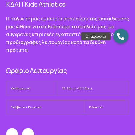
ΚΔΑΠ Κids Athletics
Η πολυετή μας εμπειρία στον χώρο της εκπαίδευσης
μας ώθησε να σχεδιάσουμε το σχολείο μας, με
σύγχρονες κτιριακές εγκαταστάσεις που τηρούν τις
προδιαγραφές λειτουργίας κατά τα διεθνή
πρότυπα.
Ωράριο Λειτουργίας
Καθημερινά
13:30μ.μ.–10:00μ.μ.
Σάββατο – Κυριακή
Κλειστά