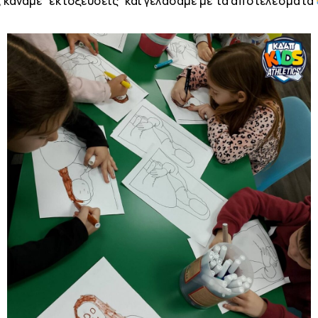
ς, κάναμε “εκτοξεύσεις” και γελάσαμε με τα αποτελέσματα