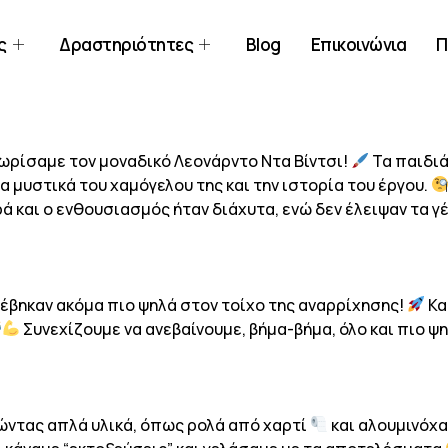
ς
Δραστηριότητες
Blog
Επικοινώνια
Π
ρίσαμε τον μοναδικό Λεονάρντο Ντα Βίντσι!
Τα παιδιά
α μυστικά του χαμόγελου της και την ιστορία του έργου.
ά και ο ενθουσιασμός ήταν διάχυτα, ενώ δεν έλειψαν τα γέ
νέβηκαν ακόμα πιο ψηλά στον τοίχο της αναρρίχησης!
Κα
Συνεχίζουμε να ανεβαίνουμε, βήμα-βήμα, όλο και πιο ψ
ντας απλά υλικά, όπως ρολά από χαρτί
και αλουμινόχ