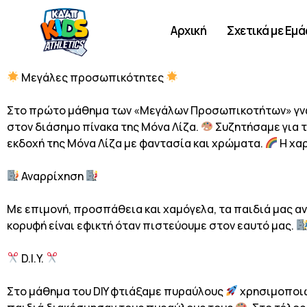
Αρχική
Σχετικά με Εμά
Μεγάλες προσωπικότητες
Στο πρώτο μάθημα των «Μεγάλων Προσωπικοτήτων» γνω
στον διάσημο πίνακα της Μόνα Λίζα.
Συζητήσαμε για τ
εκδοχή της Μόνα Λίζα με φαντασία και χρώματα.
Η χαρ
Αναρρίχηση
Με επιμονή, προσπάθεια και χαμόγελα, τα παιδιά μας α
κορυφή είναι εφικτή όταν πιστεύουμε στον εαυτό μας.
D.I.Y.
Στο μάθημα του DIY φτιάξαμε πυραύλους
χρησιμοποιώ