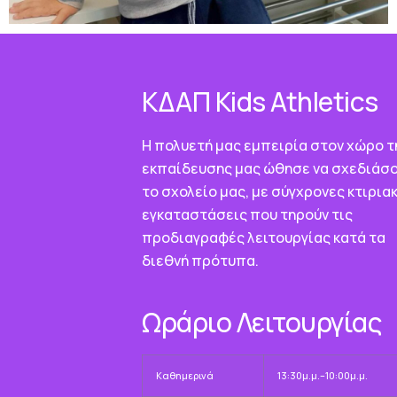
ΚΔΑΠ Κids Athletics
Η πολυετή μας εμπειρία στον χώρο τ
εκπαίδευσης μας ώθησε να σχεδιάσ
το σχολείο μας, με σύγχρονες κτιρια
εγκαταστάσεις που τηρούν τις
προδιαγραφές λειτουργίας κατά τα
διεθνή πρότυπα.
Ωράριο Λειτουργίας
Καθημερινά
13:30μ.μ.–10:00μ.μ.