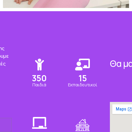
ης
ουμε
Θα μα
κές
350
15
Παιδιά
Εκπαιδευτικοί