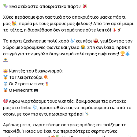
Ένα αξέχαστο αποκριάτικο πάρτι!
Χθες περάσαμε φανταστικά στο αποκριάτικο μασκέ πάρτι
μας
, παρέα με τους μικρούς μας φίλους! Από την αρχή μέχρι
το τέλος, η διασκέδαση δεν σταμάτησε ούτε λεπτό!
Το πάρτι ξεκίνησε με πολύ χορό
και κέφι
, γεμίζοντας τον
χώρο με χαρούμενες φωνές και γέλια
. Στη συνέχεια, ήρθε η
στιγμή για τον μεγάλο διαγωνισμό καλύτερης αμφίεσης!
Νικητές του διαγωνισμού:
Το Γλειφιτζούρι
Οι Στρατιωτίνες
Ο Minecraft
Αφού γιορτάσαμε τους νικητές, δοκιμάσαμε τις αντοχές
μας στο limbo
, προσπαθώντας να περάσουμε κάτω από το
σχοινί με τον πιο εντυπωσιακό τρόπο!
Αμέσως μετά, χωριστήκαμε σε τρεις ομάδες και παίξαμε το
παιχνίδι “Ποιος θα έχει τις περισσότερες σερπαντίνες