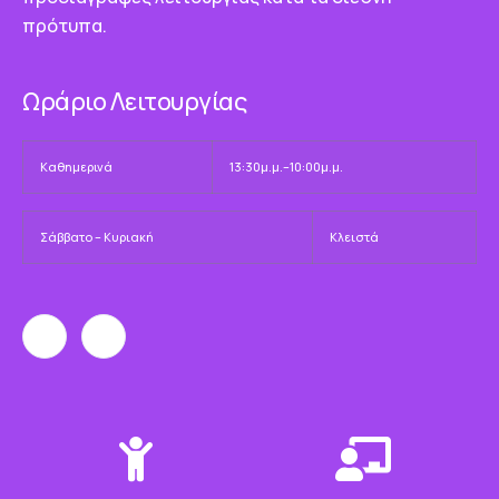
πρότυπα.
Ωράριο Λειτουργίας
Καθημερινά
13:30μ.μ.–10:00μ.μ.
Σάββατο – Κυριακή
Κλειστά