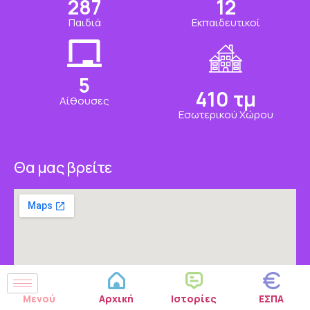
350
15
Παιδιά
Εκπαιδευτικοί
7
500
τμ
Αίθουσες
Εσωτερικού Χώρου
Θα μας βρείτε
Μενού
Αρχική
Ιστορίες
ΕΣΠΑ