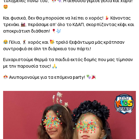
τυλιγμένες πάνω του;”
. Η αίθουσα γέμισε γέλια και χαρά!
Και φυσικά, δεν θα μπορούσε να λείπει ο χορός!
Κάνοντας
τρενάκι
, περάσαμε απ’ όλο το ΚΔΑΠ, σκορπίζοντας κέφι και
αποκριάτικη διάθεση!
Γέλια,
χορός και
τρελό ξεφάντωμα μάς κράτησαν
συντροφιά σε όλη τη διάρκεια του πάρτι!
Ευχαριστούμε θερμά τα παιδιά εκτός δομής που μας τίμησαν
με την παρουσία τους!
Ανυπομονούμε για τα επόμενα party!