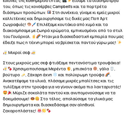
εικόνες της καθημερινότητας.
Είδαμε τα διάσημα έργα
του, όπως τις κονσέρβες Campbell’s και τα πορτρέτα
διάσημων προσώπων.
Στη συνέχεια, γίναμε κι εμείς μικροί
καλλιτέχνες και δημιουργήσαμε τις δικές μας Ποπ Άρτ
ζωγραφιές!
Επιλέξαμε κουτάκια από χυμό και τα
διακοσμήσαμε με ζωηρά χρώματα, εμπνευσμένοι από το στυλ
του Γουόρχολ.
Ήταν μια διασκεδαστική εμπειρία που μας
έδειξε πως η τέχνη μπορεί να βρίσκεται παντού γύρω μας!
Μικροί σεφ
Στους μικρούς μας σεφ φτιάξαμε πεντανόστιμα τρουφάκια!
Χρησιμοποιήσαμε Μερέντα
, μπισκότα
, γάλα
,
βούτυρο
, ζάχαρη άχνη
και πολύχρωμη τρούφα
.
Ανακατέψαμε τα υλικά, πλάσαμε μικρές μπαλίτσες και τις
τυλίξαμε στην τρούφα για να γίνουν ακόμα πιο λαχταριστές!
Μύριζε σοκολάτα παντού και ανυπομονούσαμε να τα
δοκιμάσουμε!
Στο τέλος, απολαύσαμε τα γλυκά μας
δημιουργήματα και διασκεδάσαμε σαν αληθινοί
ζαχαροπλάστες!