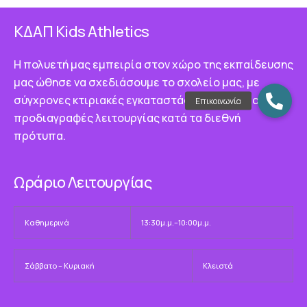
ΚΔΑΠ Κids Athletics
Η πολυετή μας εμπειρία στον χώρο της εκπαίδευσης
μας ώθησε να σχεδιάσουμε το σχολείο μας, με
σύγχρονες κτιριακές εγκαταστάσεις που τηρούν τις
προδιαγραφές λειτουργίας κατά τα διεθνή
πρότυπα.
Ωράριο Λειτουργίας
Καθημερινά
13:30μ.μ.–10:00μ.μ.
Σάββατο – Κυριακή
Κλειστά