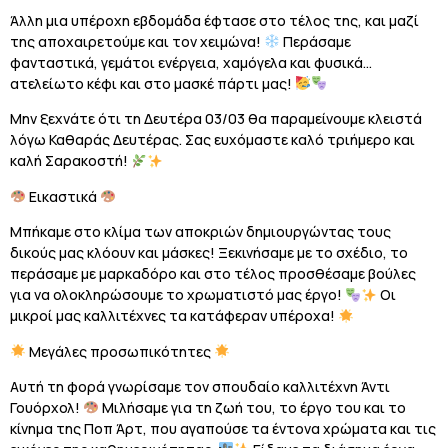
Άλλη μια υπέροχη εβδομάδα έφτασε στο τέλος της, και μαζί
της αποχαιρετούμε και τον χειμώνα!
Περάσαμε
φανταστικά, γεμάτοι ενέργεια, χαμόγελα και φυσικά…
ατελείωτο κέφι και στο μασκέ πάρτι μας!
Μην ξεχνάτε ότι τη Δευτέρα 03/03 θα παραμείνουμε κλειστά
λόγω Καθαράς Δευτέρας. Σας ευχόμαστε καλό τριήμερο και
καλή Σαρακοστή!
Εικαστικά
Μπήκαμε στο κλίμα των αποκριών δημιουργώντας τους
δικούς μας κλόουν και μάσκες! Ξεκινήσαμε με το σχέδιο, το
περάσαμε με μαρκαδόρο και στο τέλος προσθέσαμε βούλες
για να ολοκληρώσουμε το χρωματιστό μας έργο!
Οι
μικροί μας καλλιτέχνες τα κατάφεραν υπέροχα!
Μεγάλες προσωπικότητες
Αυτή τη φορά γνωρίσαμε τον σπουδαίο καλλιτέχνη Άντι
Γουόρχολ!
Μιλήσαμε για τη ζωή του, το έργο του και το
κίνημα της Ποπ Άρτ, που αγαπούσε τα έντονα χρώματα και τις