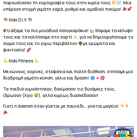
παρουσίασαν τη χορογραφία τους στην κυρία τους
. Μια
υπέροχη στιγμή γεμάτη χαρά, ρυθμό και ομαδικό πνεύμα!
Kids D.I.Y.
Φτιάξαμε τα πιο μοναδικά σαλιγκαράκια!
Κόψαμε τα κέλυφη
τους και τα κολλήσαμε στο χαρτί
, για να δημιουργήσουμε το
σώμα τους και το γύρω περιβάλλον
με χρώματα και
φαντασία!
Kids Fitness
Με κώνους, κορίνες, στεφάνια και πολλή διάθεση, στήσαμε μια
διαδρομή γεμάτη κίνηση, γέλιο και δράση!
Τα παιδιά γυμνάστηκαν, δοκίμασαν τις δυνάμεις τους,
ίδρωσαν (λίγο
), αλλά κυρίως διασκέδασαν!
Γιατί η άσκηση όταν γίνεται με παιχνίδι… γίνεται μαγεία!