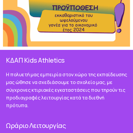
ΚΔΑΠ Κids Athletics
Η πολυετή μας εμπειρία στον χώρο της εκπαίδευσης
μας ώθησε να σχεδιάσουμε το σχολείο μας, με
σύγχρονες κτιριακές εγκαταστάσεις που τηρούν τις
προδιαγραφές λειτουργίας κατά τα διεθνή
πρότυπα.
Ωράριο Λειτουργίας