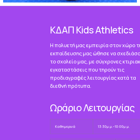
ΚΔΑΠ Κids Athletics
Η πολυετή μας εμπειρία στον χώρο τ
εκπαίδευσης μας ώθησε να σχεδιάσ
το σχολείο μας, με σύγχρονες κτιρια
εγκαταστάσεις που τηρούν τις
προδιαγραφές λειτουργίας κατά τα
διεθνή πρότυπα.
Ωράριο Λειτουργίας
Καθημερινά
13:30μ.μ.–10:00μ.μ.