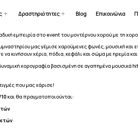
ς
Δραστηριότητες
Blog
Επικοινώνια
Π
ναδική εμπειρία στο event του μοντέρνου χορού με τη χορ
υμναστηρίου μας γέμισε χαρούμενες φωνές, μουσική και ε
να κινήσουν χέρια, πόδια, κεφάλι και σώμα με ηρεμία και 
α δυναμική χορογραφία βασισμένη σε αγαπημένα μουσικά h
τιγμές που μας χάρισε!
/10
και θα πραγματοποιούνται:
ετών
 ετών