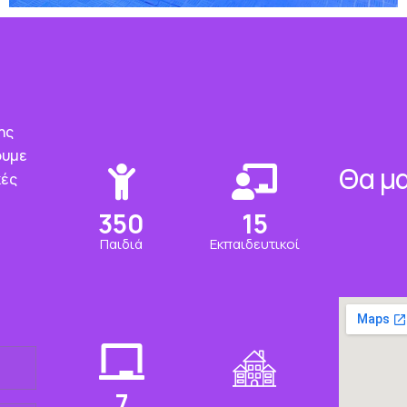
ης
ουμε
Θα μα
κές
350
15
Παιδιά
Εκπαιδευτικοί
7