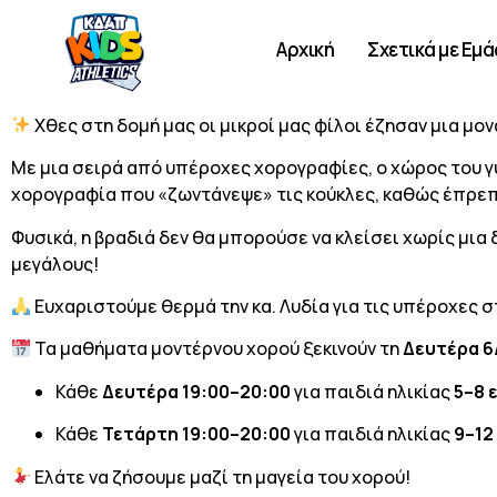
Αρχική
Σχετικά με Εμά
Χθες στη δομή μας οι μικροί μας φίλοι έζησαν μια μο
Με μια σειρά από υπέροχες χορογραφίες, ο χώρος του γ
χορογραφία που «ζωντάνεψε» τις κούκλες, καθώς έπρεπε 
Φυσικά, η βραδιά δεν θα μπορούσε να κλείσει χωρίς μι
μεγάλους!
Ευχαριστούμε θερμά την κα. Λυδία για τις υπέροχες σ
Τα μαθήματα μοντέρνου χορού ξεκινούν τη
Δευτέρα 6
Κάθε
Δευτέρα 19:00–20:00
για παιδιά ηλικίας
5–8 
Κάθε
Τετάρτη 19:00–20:00
για παιδιά ηλικίας
9–12
Ελάτε να ζήσουμε μαζί τη μαγεία του χορού!