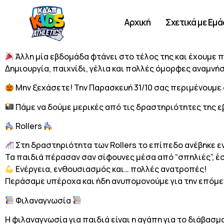
Αρχική
Σχετικά με Εμά
Άλλη μία εβδομάδα φτάνει στο τέλος της και έχουμε 
Δημιουργία, παιχνίδι, γέλια και πολλές όμορφες αναμνή
Μην ξεχάσετε! Την Παρασκευή 31/10 σας περιμένουμε
Πάμε να δούμε μερικές από τις δραστηριότητες της 
Rollers
Στη δραστηριότητα των Rollers το επίπεδο ανέβηκε 
Τα παιδιά πέρασαν σαν σίφουνες μέσα από “σπηλιές”, έ
Ενέργεια, ενθουσιασμός και… πολλές ανατροπές!
Περάσαμε υπέροχα και ήδη ανυπομονούμε για την επόμ
Φιλαναγνωσία
Η φιλαναγνωσία για παιδιά είναι η αγάπη για το διάβασμ