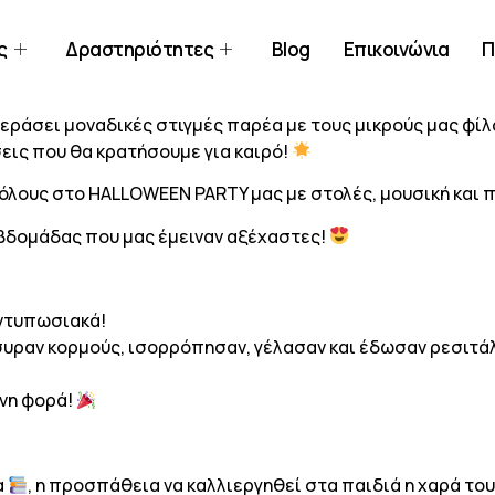
ς
Δραστηριότητες
Blog
Επικοινώνια
Π
περάσει μοναδικές στιγμές παρέα με τους μικρούς μας φί
σεις που θα κρατήσουμε για καιρό!
 όλους στο HALLOWEEN PARTY μας με στολές, μουσική και 
εβδομάδας που μας έμειναν αξέχαστες!
εντυπωσιακά!
συραν κορμούς, ισορρόπησαν, γέλασαν και έδωσαν ρεσιτάλ
ενη φορά!
α
, η προσπάθεια να καλλιεργηθεί στα παιδιά η χαρά το