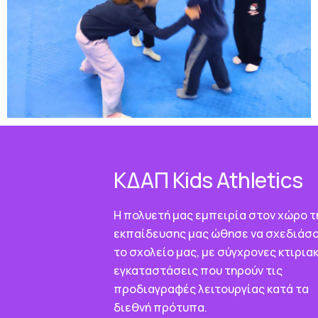
ΚΔΑΠ Κids Athletics
Η πολυετή μας εμπειρία στον χώρο τ
εκπαίδευσης μας ώθησε να σχεδιάσ
το σχολείο μας, με σύγχρονες κτιρια
εγκαταστάσεις που τηρούν τις
προδιαγραφές λειτουργίας κατά τα
διεθνή πρότυπα.