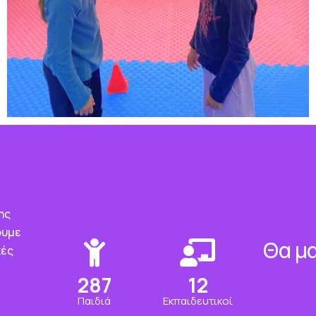
ης
ουμε
Θα μα
κές
350
15
Παιδιά
Εκπαιδευτικοί